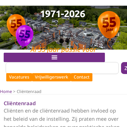
Ga
naar
de
inhoud
Al 55 jaar passie voor
mensen en zorg!
MENU
Zoeken
Vacatures
Vrijwilligerswerk
Contact
Home
Cliëntenraad
Cliëntenraad
Cliënten en de cliëntenraad hebben invloed op
het beleid van de instelling. Zij praten mee over
bepaalde beleidszaken en over praktische zaken