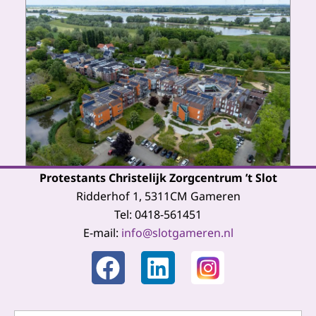
Protestants Christelijk Zorgcentrum ’t Slot
Ridderhof 1, 5311CM Gameren
Tel: 0418-561451
E-mail:
info@slotgameren.nl
F
L
a
i
c
n