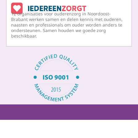
e
k
12 organisaties voor ouderenzorg in Noordoost-
b
e
Brabant werken samen en delen kennis met ouderen,
naasten en professionals om ouder worden anders te
o
d
ondersteunen. Samen houden we goede zorg
o
i
beschikbaar.
k
n