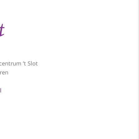
centrum ’t Slot
ren
l