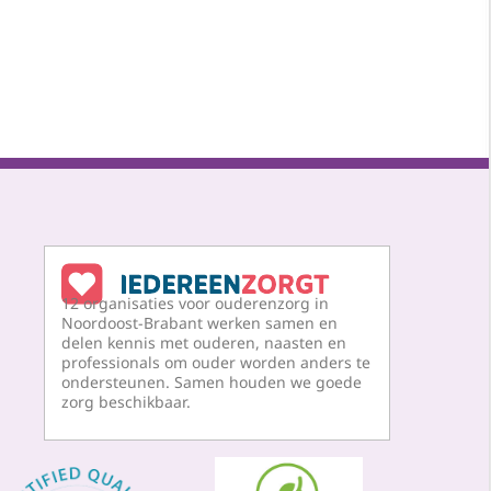
12 organisaties voor ouderenzorg in
Noordoost-Brabant werken samen en
delen kennis met ouderen, naasten en
professionals om ouder worden anders te
ondersteunen. Samen houden we goede
zorg beschikbaar.