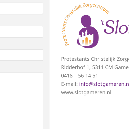
Protestants Christelijk Zorg
Ridderhof 1, 5311 CM Game
0418 – 56 14 51
E-mail:
info@slotgameren.n
www.slotgameren.nl