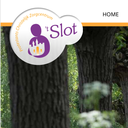
Ga
naar
HOME
de
inhoud