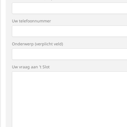
Uw telefoonnummer
Onderwerp (verplicht veld)
Uw vraag aan 't Slot