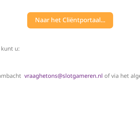
Naar het Cliëntportaal...
 kunt u:
Bambacht
vraaghetons@slotgameren.nl
of via het al