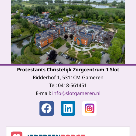
Protestants Christelijk Zorgcentrum ’t Slot
Ridderhof 1, 5311CM Gameren
Tel: 0418-561451
E-mail:
info@slotgameren.nl
F
L
a
i
c
n