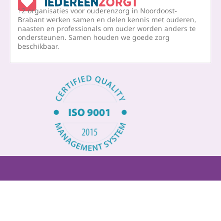
e
k
12 organisaties voor ouderenzorg in Noordoost-
b
e
Brabant werken samen en delen kennis met ouderen,
naasten en professionals om ouder worden anders te
o
d
ondersteunen. Samen houden we goede zorg
o
i
beschikbaar.
k
n