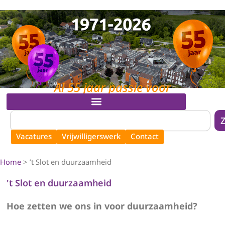
Ga
naar
de
inhoud
Al 55 jaar passie voor
mensen en zorg!
MENU
Zoeken
Vacatures
Vrijwilligerswerk
Contact
Home
’t Slot en duurzaamheid
't Slot en duurzaamheid
Hoe zetten we ons in voor duurzaamheid?