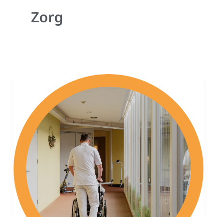
Zorg
Verzorgende
IG
/
Verpleegkundige
(uren
in
overleg)