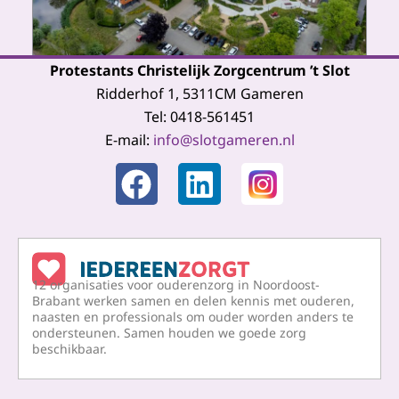
Protestants Christelijk Zorgcentrum ’t Slot
Ridderhof 1, 5311CM Gameren
Tel: 0418-561451
E-mail:
info@slotgameren.nl
F
L
a
i
c
n
e
k
12 organisaties voor ouderenzorg in Noordoost-
b
e
Brabant werken samen en delen kennis met ouderen,
naasten en professionals om ouder worden anders te
o
d
ondersteunen. Samen houden we goede zorg
o
i
beschikbaar.
k
n