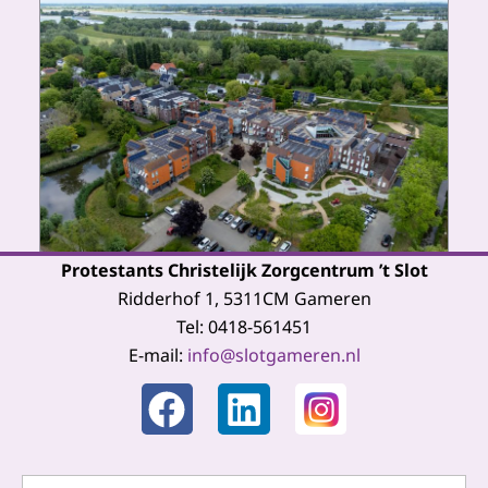
Protestants Christelijk Zorgcentrum ’t Slot
Ridderhof 1, 5311CM Gameren
Tel: 0418-561451
E-mail:
info@slotgameren.nl
F
L
a
i
c
n