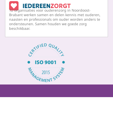
e
k
12 organisaties voor ouderenzorg in Noordoost-
b
e
Brabant werken samen en delen kennis met ouderen,
naasten en professionals om ouder worden anders te
o
d
ondersteunen. Samen houden we goede zorg
o
i
beschikbaar.
k
n